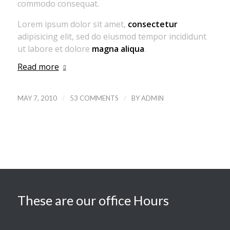
commodo consequat.
Lorem ipsum dolor sit amet,
consectetur
adipisicing elit, sed do eiusmod tempor incididunt
ut labore et dolore
magna aliqua
.
Read more
/
/
MAY 7, 2010
53 COMMENTS
BY
ADMIN
These are our office Hours