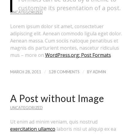
customize its presentation of a post.
UNCATEGORIZED
Lorem ipsum dolor sit amet, consectetuer
adipiscing elit. Aenean commodo ligula eget dolor.
Aenean massa. Cum sociis natoque penatibus et
magnis dis parturient montes, nascetur ridiculus
mus – more on
WordPress.org: Post Formats
/
/
MARCH 28, 2011
128 COMMENTS
BY
ADMIN
A Post without Image
UNCATEGORIZED
Ut enim ad minim veniam, quis nostrud
exercitation ullamco
laboris nisi ut aliquip ex ea