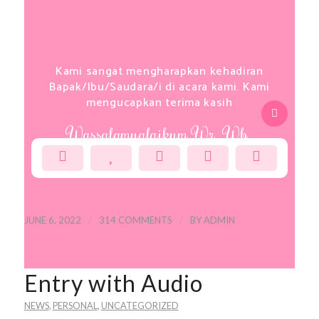
Kami sangat mengharapkan kehadiran
Bapak/Ibu/Saudara/i di acara kami. Kami
mengucapkan terima kasih
Wassalamualaikum Wr. Wb.
/
/
JUNE 6, 2022
314 COMMENTS
BY
ADMIN
Entry with Audio
NEWS
,
PERSONAL
,
UNCATEGORIZED