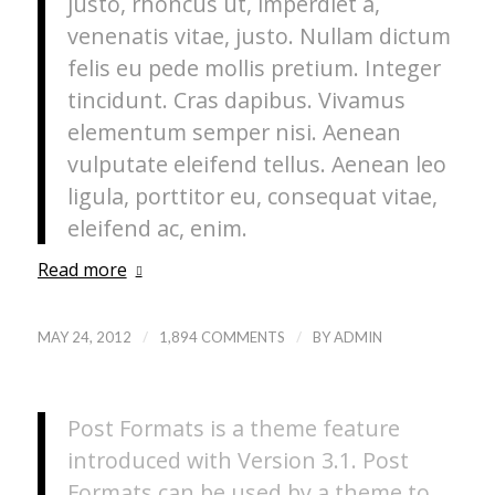
justo, rhoncus ut, imperdiet a,
venenatis vitae, justo. Nullam dictum
felis eu pede mollis pretium. Integer
tincidunt. Cras dapibus. Vivamus
elementum semper nisi. Aenean
vulputate eleifend tellus. Aenean leo
ligula, porttitor eu, consequat vitae,
eleifend ac, enim.
Read more
/
/
MAY 24, 2012
1,894 COMMENTS
BY
ADMIN
Post Formats is a theme feature
introduced with Version 3.1. Post
Formats can be used by a theme to