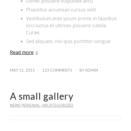
Donec posuere vulputate arcu.
Phasellus accumsan cursus velit.
Vestibulum ante ipsum primis in faucibus
orci luctus et ultrices posuere cubilia
Curae;
Sed aliquam, nisi quis porttitor congue
Read more
/
/
MAY 11, 2015
123 COMMENTS
BY
ADMIN
A small gallery
NEWS
,
PERSONAL
,
UNCATEGORIZED