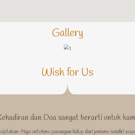
Gallery
Wish for Us
Kehadiran dan Doa sangat berarti untuk kami
ciptakan-Nya untukmu pasangan hidup dari jenismu sendiri supay