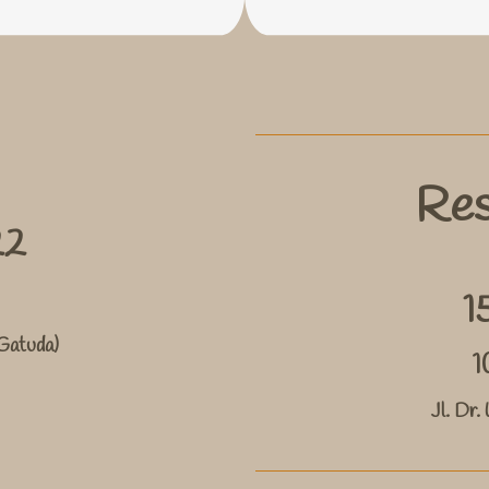
Res
22
1
 Gatuda)
1
Jl. Dr.